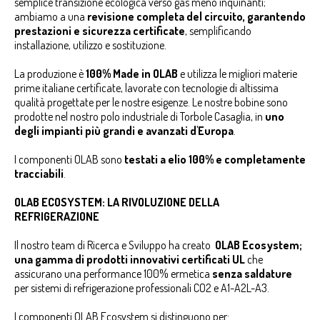
semplice transizione ecologica verso gas meno inquinanti;
ambiamo a una
revisione completa del circuito, garantendo
prestazioni e sicurezza certificate
, semplificando
installazione, utilizzo e sostituzione.
La produzione è
100% Made in OLAB
e utilizza le migliori materie
prime italiane certificate, lavorate con tecnologie di altissima
qualità progettate per le nostre esigenze. Le nostre bobine sono
prodotte nel nostro polo industriale di Torbole Casaglia, in
uno
degli impianti più grandi e avanzati d'Europa
.
I componenti OLAB sono
testati a elio 100% e completamente
tracciabili
.
OLAB ECOSYSTEM: LA RIVOLUZIONE DELLA
REFRIGERAZIONE
Il nostro team di Ricerca e Sviluppo ha creato
OLAB Ecosystem;
una gamma di prodotti innovativi certificati UL
che
assicurano una performance 100% ermetica
senza saldature
per sistemi di refrigerazione professionali CO2 e A1-A2L-A3.
I componenti OLAB Ecosystem si distinguono per: