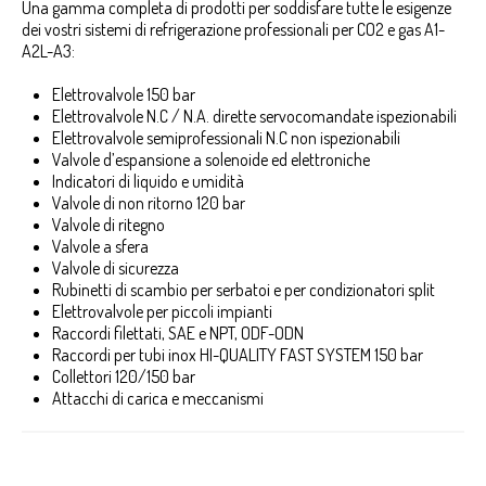
Una gamma completa di prodotti per soddisfare tutte le esigenze
dei vostri sistemi di refrigerazione professionali per CO2 e gas A1-
A2L-A3:
Elettrovalvole 150 bar
Elettrovalvole N.C / N.A. dirette servocomandate ispezionabili
Elettrovalvole semiprofessionali N.C non ispezionabili
Valvole d’espansione a solenoide ed elettroniche
Indicatori di liquido e umidità
Valvole di non ritorno 120 bar
Valvole di ritegno
Valvole a sfera
Valvole di sicurezza
Rubinetti di scambio per serbatoi e per condizionatori split
Elettrovalvole per piccoli impianti
Raccordi filettati, SAE e NPT, ODF-ODN
Raccordi per tubi inox HI-QUALITY FAST SYSTEM 150 bar
Collettori 120/150 bar
Attacchi di carica e meccanismi