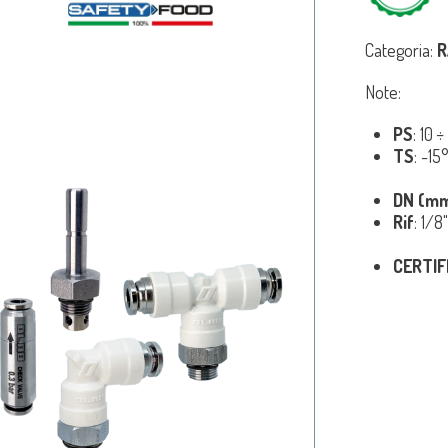
Categoria:
R
Note:
PS
: 10 
TS
: -1
DN (m
Rif
: 1/8
CERTIF