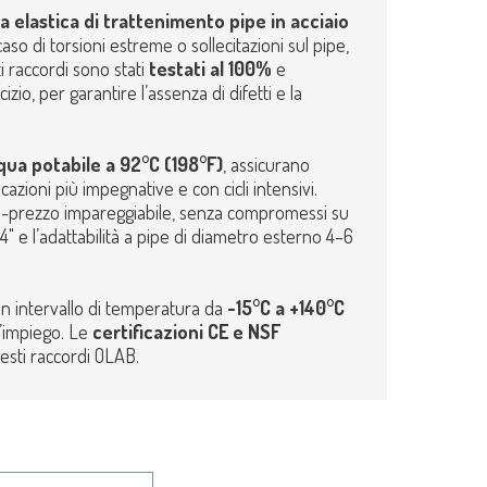
a elastica di trattenimento pipe in acciaio
aso di torsioni estreme o sollecitazioni sul pipe,
 raccordi sono stati
testati al 100%
e
zio, per garantire l’assenza di difetti e la
cqua potabile a 92°C (198°F)
, assicurano
azioni più impegnative e con cicli intensivi.
tà-prezzo impareggiabile, senza compromessi su
1/4" e l’adattabilità a pipe di diametro esterno 4–6
n intervallo di temperatura da
-15°C a +140°C
d’impiego. Le
certificazioni CE e NSF
uesti raccordi OLAB.