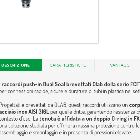
DESCRIZIONE
CARATTERISTICHE
VANTAGGI
I
raccordi push-in Dual Seal brevettati Olab della serie FCF
per connessioni rapide, sicure e durature di tubi in plastica nei sett
Progettati e brevettati da OLAB, questi raccordi utilizzano un
corp
acciaio inox AISI 316L
per quelle dritte, garantendo resistenza c
contesto d’uso. La
tenuta è affidata a un doppio O-ring in F
una soluzione studiata per offrire la massima protezione contro le
assemblaggio e smontaggio e in presenza di pressioni elevate.