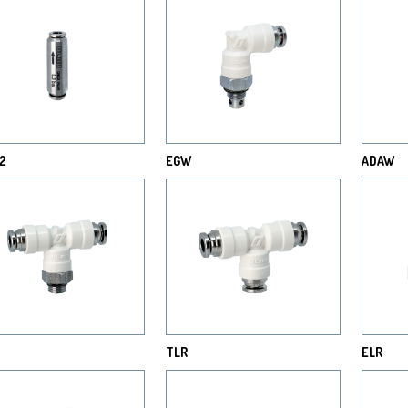
2
EGW
ADAW
TLR
ELR