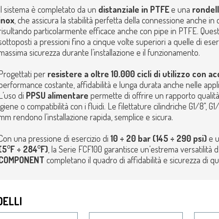
Il sistema è completato da un
distanziale in PTFE
e una
rondell
inox
, che assicura la stabilità perfetta della connessione anche in c
risultando particolarmente efficace anche con pipe in PTFE. Questi
sottoposti a pressioni fino a cinque volte superiori a quelle di eserci
massima sicurezza durante l’installazione e il funzionamento.
Progettati per
resistere a oltre 10.000 cicli di utilizzo con a
performance costante, affidabilità e lunga durata anche nelle applic
L’uso di
PPSU alimentare
permette di offrire un rapporto quali
igiene o compatibilità con i fluidi. Le filettature cilindriche G1/8", G
mm rendono l’installazione rapida, semplice e sicura.
Con una pressione di esercizio di
10 ÷ 20 bar (145 ÷ 290 psi)
e u
(5°F ÷ 284°F)
, la Serie FCF100 garantisce un’estrema versatilità 
COMPONENT
completano il quadro di affidabilità e sicurezza di q
ELLI