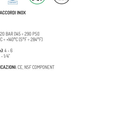
ACCORDI INOX
÷ 20 BAR [145 ÷ 290 PSI]
5°C ÷ +140°C [5°F ÷ 284°F]
m)
: 4 - 6
" - 1/4"
ICAZIONI:
CE, NSF COMPONENT