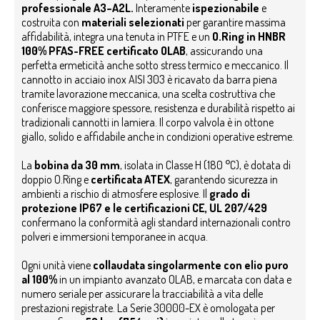
professionale A3–A2L.
Interamente
ispezionabile
e
costruita con
materiali selezionati
per garantire massima
affidabilità, integra una tenuta in PTFE e un
O.Ring in HNBR
100% PFAS-FREE certificato OLAB
, assicurando una
perfetta ermeticità anche sotto stress termico e meccanico.
Il
cannotto in acciaio inox AISI 303 è ricavato da barra piena
tramite lavorazione meccanica, una scelta costruttiva che
conferisce maggiore spessore, resistenza e durabilità rispetto ai
tradizionali cannotti in lamiera. Il corpo valvola è in ottone
giallo, solido e affidabile anche in condizioni operative estreme.
La
bobina da 30 mm
, isolata in Classe H (180 °C), è dotata di
doppio O.Ring e
certificata ATEX
, garantendo sicurezza in
ambienti a rischio di atmosfere esplosive. Il
grado di
protezione IP67 e le certificazioni
CE,
UL 207/429
confermano la conformità agli standard internazionali contro
polveri e immersioni temporanee in acqua.
Ogni unità viene
collaudata singolarmente con elio puro
al 100%
in un impianto avanzato OLAB, e marcata con data e
numero seriale per assicurare la tracciabilità a vita delle
prestazioni registrate. La Serie 30000-EX è omologata per