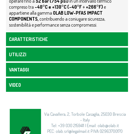
operare fino a
52 bar (754 psi)
in un intervallo termico
compreso tra
–40°C e +130°C (–40°F ÷ +266°F)
e
appartiene alla gamma
OLAB LOW-PFAS IMPACT
COMPONENTS,
contribuendo a coniugare sicurezza,
sostenibilità e performance senza compromessi.
CARATTERISTICHE
UTILIZZI
VANTAGGI
VIDEO
Via Cavallera, 2, Torbole Casaglia, 25030 Brescia
- Italy
Tel: +39 030 2159411 | Email: olab@olab.it
PEC: olab.srl@legalmail.it P.IVA 02963700170