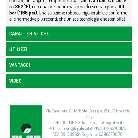
opera in un range di temperatura da
–50°C a +150°C (–58°F
a +302°F)
, con una pressione massima di esercizio pari a
80
bar (1160 psi)
. Una soluzione robusta, rigenerabile e conforme
alle normative più recenti, che unisce tecnologia e sostenibilità.
CARATTERISTICHE
UTILIZZI
VANTAGGI
VIDEO
Via Cavallera, 2, Torbole Casaglia, 25030 Brescia
- Italy
Tel: +39 030 2159411 | Email: olab@olab.it
PEC: olab.srl@legalmail.it P.IVA 02963700170
REA BS–309654 Reg. Imp. 02963700170