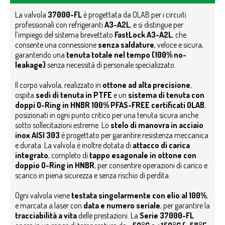
La valvola
37000-FL
è progettata da OLAB per i circuiti
professionali con refrigeranti
A3-A2L
, e si distingue per
l’impiego del sistema brevettato
FastLock A3-A2L
, che
consente una connessione
senza saldature
, veloce e sicura,
garantendo una
tenuta totale nel tempo (100% no-
leakage)
senza necessità di personale specializzato.
Il corpo valvola, realizzato in
ottone ad alta precisione
,
ospita
sedi di tenuta in PTFE
e un
sistema di tenuta con
doppi O-Ring in HNBR 100% PFAS-FREE certificati OLAB
,
posizionati in ogni punto critico per una tenuta sicura anche
sotto sollecitazioni estreme. Lo
stelo di manovra in acciaio
inox AISI 303
è progettato per garantire resistenza meccanica
e durata. La valvola è inoltre dotata di
attacco di carica
integrato
, completo di
tappo esagonale in ottone con
doppio O-Ring in HNBR
, per consentire operazioni di carico e
scarico in piena sicurezza e senza rischio di perdita.
Ogni valvola viene
testata singolarmente con elio al 100%
,
e marcata a laser con
data e numero seriale
, per garantire la
tracciabilità a vita
delle prestazioni.
La
Serie 37000-FL