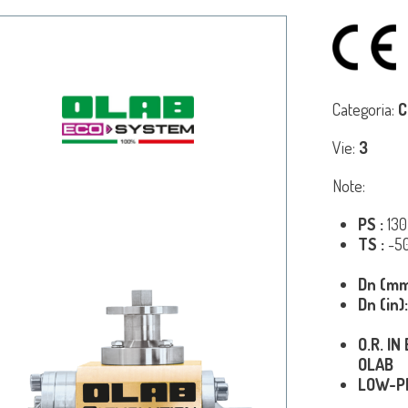
Categoria:
C
Vie:
3
Note:
PS :
130
TS :
-5
Dn (m
Dn (in)
O.R. I
OLAB
LOW-P