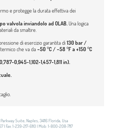
ermo e protegge la durata effettiva dei
corpo valvola inviandolo ad OLAB.
Una logica
teriali da smaltire.
pressione di esercizio garantita di
130 bar /
o termico che va da
–50 °C / –58 °F a +150 °C
87-0,945-1,102-1,457-1,811 in).
tuale.
aglio.
Parkway Suite, Naples, 34116 Florida, Usa
7 | Fax: 1-239-217-6110 | Mob: 1-800-208-7117