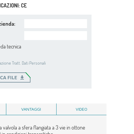
ICAZIONI: CE
ienda:
da tecnica
zione Tratt. Dati Personali
CA FILE
VANTAGGI
VIDEO
la valvola a sfera flangiata a 3 vie in ottone