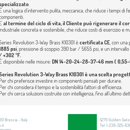
specializzato
.
È una logica d’intervento pulita, meccanica, che riduce i tempi di f
componenti.
E
al termine del ciclo di vita, il Cliente può rigenerare il 
industriale concreta e sostenibile, che riduce costi di esercizio e ma
Series Revolution 3-Way Brass K10301 è
certificata
CE
, con una 
1885 psi
, pressione di scoppio 390 bar / 5655 psi, e un intervall
/ +302 °F.
È disponibile nelle misure:
DN 14-20-24-28-37-46 mm ( 0,55-0,7
Series Revolution 3-Way Brass K10301
è una scelta proget
Per chi preferisce investire in componenti pensati per durare.
Per chi considera il tempo e la sostenibilità fattori di efficienza.
Per chi cerca soluzioni costruite con intelligenza, fino all’ultimo dett
30 Brescia - Italy
5270 Golden Gate 
.it
Tel: 1-239-325-636