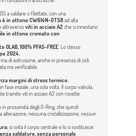
 condizioni transcritiche.
DS a saldare o filettate, con una
a è in ottone CW614N-OT58
ad alta
 attraverso
viti in acciaio A2
che si innestano
ile in ottone cromato con
ato OLAB, 100% PFAS-FREE
. Lo stesso
pe 2024.
a di estrusione, anche in presenza di cicli
ata ma verificabile.
enza margini di stress termico.
 fase iniziale, una sola volta. Il corpo valvola,
 tramite viti in acciaio A2 con rosette
 in prossimità degli O-Ring, che quindi
 alterazione, nessuna cristallizzazione, nessun
ura:
si svita il corpo centrale e lo si sostituisce
 senza saldature, senza personale