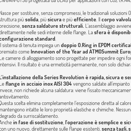
CW614N-OT58 progettata da OLAB per applicazioni con CO2 (R744) in
Nasce per sostituire, senza compromessi, le tradizionali soluzioni O
struttura più
solida
, più
sicura
e più
efficiente
. Il
corpo valvol
precisione,
senza saldature strutturali.
L’assemblaggio avviene
direttamente nelle sedi interne delle flange. La
sfera è disponib
configurazione standard
.
Il sistema di tenuta impiega un
doppio O.Ring in EPDM certific
premiato come
Innovation of the Year ad ATMOSummit Euro
Le camere di alloggiamento sono progettate per impedire ogni form
intensivi. Il risultato è una ermeticità permanente, non solo dichiar
L’installazione della Series Revolution è rapida, sicura e s
Le
flange in acciaio inox AISI 304
vengono saldate all’impianto in
invece, non richiede alcuna saldatura: viene fissato meccanicamente
antisvitamento.
Questa scelta elimina completamente l’esposizione diretta al calore
mantengono intatte le loro proprietà elastiche e chimiche. Nessuna
degrado da surriscaldamento.
Anche
in fase di sostituzione
,
l’operazione è semplice e sic
con uno nuovo, direttamente sulle flange esistenti,
senza tagli,