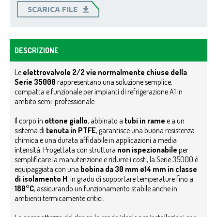
SCARICA FILE
DESCRIZIONE
Le
elettrovalvole 2/2 vie normalmente chiuse della
Serie 35000
rappresentano una soluzione semplice,
compatta e funzionale per impianti di refrigerazione A1 in
ambito semi-professionale.
Il corpo in
ottone giallo
, abbinato a
tubi in rame
e a un
sistema di
tenuta in PTFE
, garantisce una buona resistenza
chimica e una durata affidabile in applicazioni a media
intensità.
Progettata con struttura
non ispezionabile
per
semplificare la manutenzione e ridurre i costi, la Serie 35000 è
equipaggiata con una
bobina da 30 mm ø14 mm in classe
di isolamento H
, in grado di sopportare temperature fino a
180°C
, assicurando un funzionamento stabile anche in
ambienti termicamente critici.