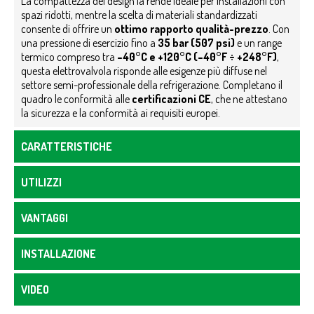
La compattezza del design la rende ideale per installazioni con
spazi ridotti, mentre la scelta di materiali standardizzati
consente di offrire un
ottimo rapporto qualità-prezzo
. Con
una pressione di esercizio fino a
35 bar (507 psi)
e un range
termico compreso tra
–40°C e +120°C (–40°F ÷ +248°F)
,
questa elettrovalvola risponde alle esigenze più diffuse nel
settore semi-professionale della refrigerazione.
Completano il
quadro le conformità alle
certificazioni CE
, che ne attestano
la sicurezza e la conformità ai requisiti europei.
CARATTERISTICHE
UTILIZZI
VANTAGGI
INSTALLAZIONE
VIDEO