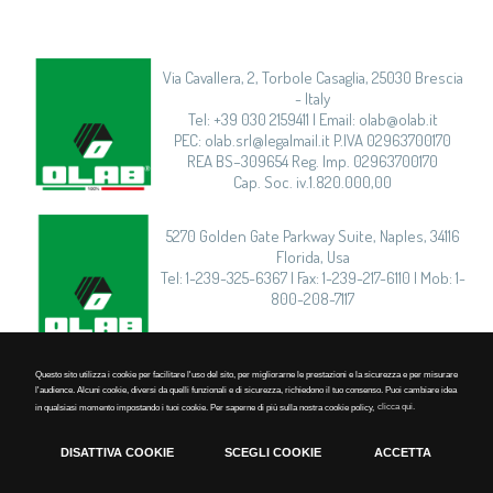
Via Cavallera, 2, Torbole Casaglia, 25030 Brescia
- Italy
Tel: +39 030 2159411 | Email: olab@olab.it
PEC: olab.srl@legalmail.it P.IVA 02963700170
REA BS–309654 Reg. Imp. 02963700170
Cap. Soc. iv.1.820.000,00
5270 Golden Gate Parkway Suite, Naples, 34116
Florida, Usa
Tel: 1-239-325-6367 | Fax: 1-239-217-6110 | Mob: 1-
800-208-7117
Questo sito utilizza i cookie per facilitare l'uso del sito, per migliorarne le prestazioni e la sicurezza e per misurare
l'audience. Alcuni cookie, diversi da quelli funzionali e di sicurezza, richiedono il tuo consenso. Puoi cambiare idea
Privacy
|
Cookie Policy
|
in qualsiasi momento impostando i tuoi cookie. Per saperne di più sulla nostra cookie policy,
clicca qui.
Timmagine | Agenzia di marketing e comunicazione
DISATTIVA COOKIE
SCEGLI COOKIE
ACCETTA
Cookie Policy
Tecnici