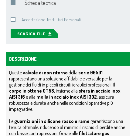
Scheda tecnica
Accettazione Tratt. Dati Personali
SCARICA FILE
DESCRIZIONE
Queste
valvole di non ritorno
della
serie 00501
rappresentano una soluzione affidabile e versatile per la
gestione dei fluidi in piccoli circuiti idraulici professionali. Il
corpo in ottone OT58
, insieme alla
sfera in acciaio inox
AISI 316
e alla
molla in acciaio inox AISI 302
, assicura
robustezza e durata anche nelle condizioni operative più
impegnative.
Le
guarnizioni in silicone rosso e rame
garantiscono una
tenuta ottimale, riducendo al minimo il rischio di perdite anche
con basse contropressioni. Grazie alle
filettature gas