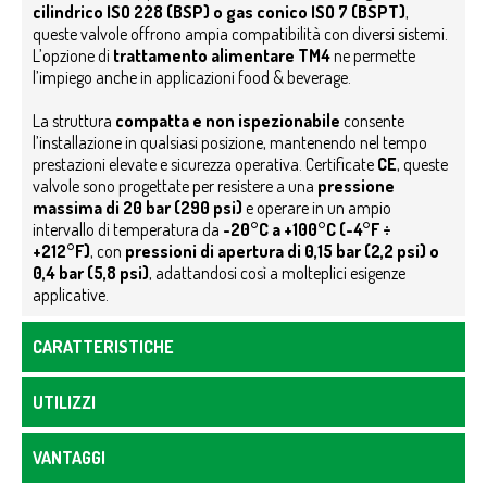
cilindrico ISO 228 (BSP) o gas conico ISO 7 (BSPT)
,
queste valvole offrono ampia compatibilità con diversi sistemi.
L’opzione di
trattamento alimentare TM4
ne permette
l’impiego anche in applicazioni food & beverage.
La struttura
compatta e non ispezionabile
consente
l’installazione in qualsiasi posizione, mantenendo nel tempo
prestazioni elevate e sicurezza operativa. Certificate
CE
, queste
valvole sono progettate per resistere a una
pressione
massima di 20 bar (290 psi)
e operare in un ampio
intervallo di temperatura da
-20°C a +100°C (-4°F ÷
+212°F)
, con
pressioni di apertura di 0,15 bar (2,2 psi) o
0,4 bar (5,8 psi)
, adattandosi così a molteplici esigenze
applicative.
CARATTERISTICHE
UTILIZZI
VANTAGGI