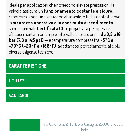
Ideale per applicazioni che richiedono elevate prestazioni, la
valvola assicura un
funzionamento costante e sicuro
,
rappresentando una soluzione affidabile in tutti i contesti dove
la
sicurezza operativa e la continuità di rendimento
sono essenziali.
Certificata CE
, è progettata per operare
efficacemente in un ampio intervallo di pressioni —
da 0,5 a 10
bar (7,3 a 145 psi)
— e temperature comprese tra
-5°C e
+70°C (+23°F e +158°F)
, adattandosi perfettamente alle più
diverse esigenze tecniche.
CARATTERISTICHE
UTILIZZI
VANTAGGI
Via Cavallera, 2, Torbole Casaglia, 25030 Brescia
- Italy