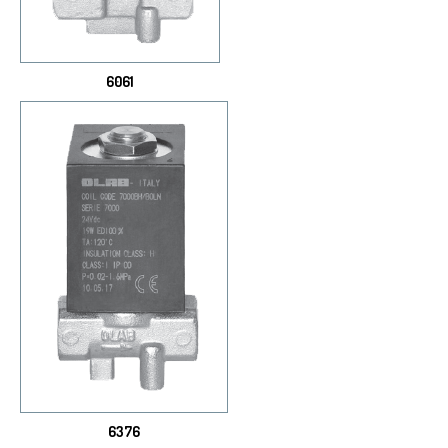
6061
6376