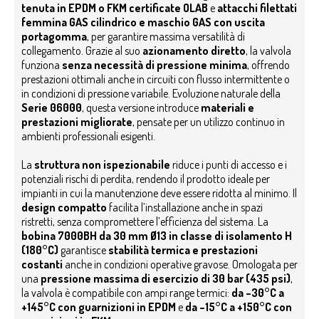
tenuta in EPDM o FKM certificate OLAB
e
attacchi filettati
femmina GAS cilindrico e maschio GAS con uscita
portagomma
, per garantire massima versatilità di
collegamento.
Grazie al suo
azionamento diretto
, la valvola
funziona
senza necessità di pressione minima
, offrendo
prestazioni ottimali anche in circuiti con flusso intermittente o
in condizioni di pressione variabile. Evoluzione naturale della
Serie 06000
, questa versione introduce
materiali e
prestazioni migliorate
, pensate per un utilizzo continuo in
ambienti professionali esigenti.
La
struttura non ispezionabile
riduce i punti di accesso e i
potenziali rischi di perdita, rendendo il prodotto ideale per
impianti in cui la manutenzione deve essere ridotta al minimo. Il
design compatto
facilita l’installazione anche in spazi
ristretti, senza compromettere l’efficienza del sistema.
La
bobina 7000BH da 30 mm Ø13 in classe di isolamento H
(180°C)
garantisce
stabilità termica e prestazioni
costanti
anche in condizioni operative gravose.
Omologata per
una
pressione massima di esercizio di 30 bar (435 psi)
,
la valvola è compatibile con ampi range termici:
da –30°C a
+145°C con guarnizioni in EPDM
e
da –15°C a +150°C con