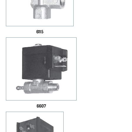
6115
6607