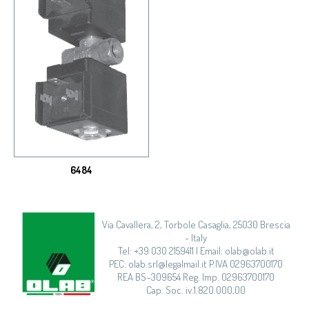
6484
Via Cavallera, 2, Torbole Casaglia, 25030 Brescia
- Italy
Tel: +39 030 2159411 | Email: olab@olab.it
PEC: olab.srl@legalmail.it P.IVA 02963700170
REA BS–309654 Reg. Imp. 02963700170
Cap. Soc. iv.1.820.000,00