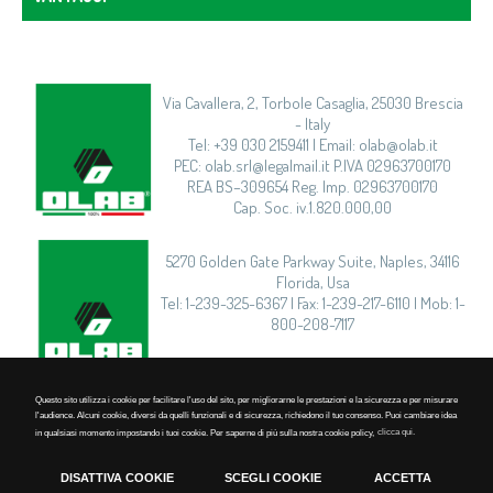
Via Cavallera, 2, Torbole Casaglia, 25030 Brescia
- Italy
Tel: +39 030 2159411 | Email: olab@olab.it
PEC: olab.srl@legalmail.it P.IVA 02963700170
REA BS–309654 Reg. Imp. 02963700170
Cap. Soc. iv.1.820.000,00
5270 Golden Gate Parkway Suite, Naples, 34116
Florida, Usa
Tel: 1-239-325-6367 | Fax: 1-239-217-6110 | Mob: 1-
800-208-7117
Questo sito utilizza i cookie per facilitare l'uso del sito, per migliorarne le prestazioni e la sicurezza e per misurare
l'audience. Alcuni cookie, diversi da quelli funzionali e di sicurezza, richiedono il tuo consenso. Puoi cambiare idea
Privacy
|
Cookie Policy
|
in qualsiasi momento impostando i tuoi cookie. Per saperne di più sulla nostra cookie policy,
clicca qui.
Timmagine | Agenzia di marketing e comunicazione
DISATTIVA COOKIE
SCEGLI COOKIE
ACCETTA