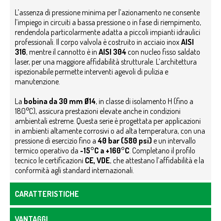
L’assenza di pressione minima per l’azionamento ne consente
l’impiego in circuiti a bassa pressione o in fase di riempimento,
rendendola particolarmente adatta a piccoli impianti idraulici
professionali.
Il corpo valvola è costruito in acciaio inox
AISI
316
, mentre il cannotto è in
AISI 304
con nucleo fisso saldato
laser, per una maggiore affidabilità strutturale. L’architettura
ispezionabile permette interventi agevoli di pulizia e
manutenzione.
La
bobina da 30 mm Ø14
, in classe di isolamento H (fino a
180°C), assicura prestazioni elevate anche in condizioni
ambientali estreme.
Questa serie è progettata per applicazioni
in ambienti altamente corrosivi o ad alta temperatura, con una
pressione di esercizio fino a
40 bar (580 psi)
e un intervallo
termico operativo da
-15°C a +160°C
. Completano il profilo
tecnico le certificazioni
CE,
VDE
, che attestano l’affidabilità e la
conformità agli standard internazionali.
CARATTERISTICHE
VANTAGGI