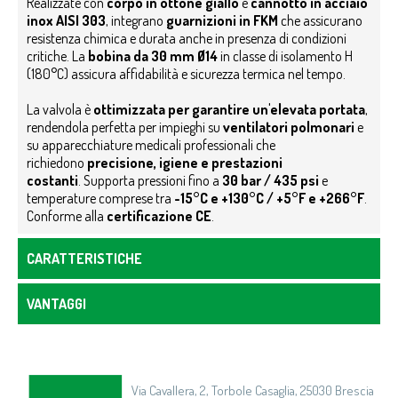
Realizzate con
corpo in ottone giallo
e
cannotto in acciaio
inox AISI 303
, integrano
guarnizioni in FKM
che assicurano
resistenza chimica e durata anche in presenza di condizioni
critiche. La
bobina da 30 mm Ø14
in classe di isolamento H
(180°C) assicura affidabilità e sicurezza termica nel tempo.
La valvola è
ottimizzata per garantire un'elevata portata
,
rendendola perfetta per impieghi su
ventilatori polmonari
e
su apparecchiature medicali professionali che
richiedono
precisione, igiene e prestazioni
costanti
.
Supporta pressioni fino a
30 bar / 435 psi
e
temperature comprese tra
-15°C e +130°C / +5°F e +266°F
.
Conforme alla
certificazione CE
.
CARATTERISTICHE
VANTAGGI
Via Cavallera, 2, Torbole Casaglia, 25030 Brescia