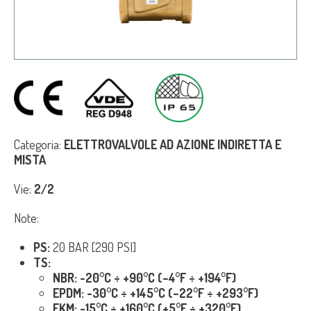
Categoria:
ELETTROVALVOLE AD AZIONE INDIRETTA E
MISTA
Vie:
2/2
Note:
PS:
20 BAR [290 PSI]
TS:
NBR: -20°C ÷ +90°C (–4°F ÷ +194°F)
EPDM: -30°C ÷ +145°C (–22°F ÷ +293°F)
FKM: -15°C ÷ +160°C (+5°F ÷ +320°F)