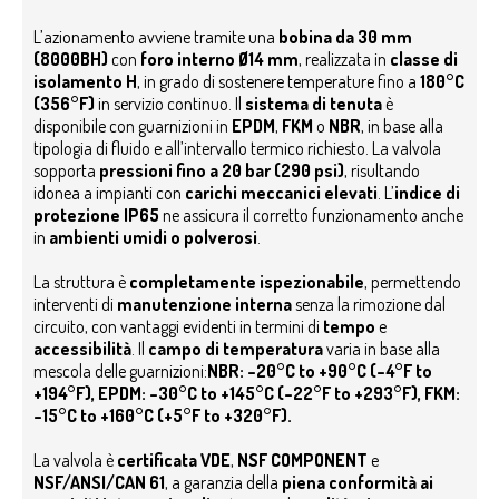
L’azionamento avviene tramite una
bobina da 30 mm
(8000BH)
con
foro interno Ø14 mm
, realizzata in
classe di
isolamento H
, in grado di sostenere temperature fino a
180°C
(356°F)
in servizio continuo. Il
sistema di tenuta
è
disponibile con guarnizioni in
EPDM
,
FKM
o
NBR
, in base alla
tipologia di fluido e all’intervallo termico richiesto.
La valvola
sopporta
pressioni fino a 20 bar (290 psi)
, risultando
idonea a impianti con
carichi meccanici elevati
. L’
indice di
protezione IP65
ne assicura il corretto funzionamento anche
in
ambienti umidi o polverosi
.
La struttura è
completamente ispezionabile
, permettendo
interventi di
manutenzione interna
senza la rimozione dal
circuito, con vantaggi evidenti in termini di
tempo
e
accessibilità
.
Il
campo di temperatura
varia in base alla
mescola delle guarnizioni:
NBR: –20°C to +90°C (–4°F to
+194°F), EPDM: –30°C to +145°C (–22°F to +293°F), FKM:
–15°C to +160°C (+5°F to +320°F).
La valvola è
certificata VDE
,
NSF COMPONENT
e
NSF/ANSI/CAN 61
, a garanzia della
piena conformità ai