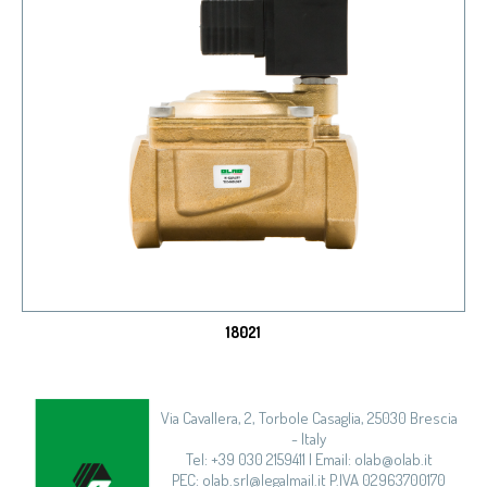
18021
Via Cavallera, 2, Torbole Casaglia, 25030 Brescia
- Italy
Tel: +39 030 2159411 | Email: olab@olab.it
PEC: olab.srl@legalmail.it P.IVA 02963700170