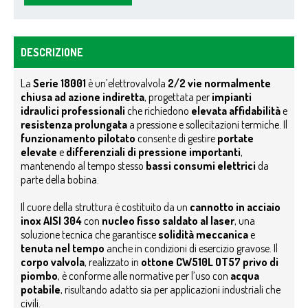
DESCRIZIONE
La
Serie 18001
è un’elettrovalvola
2/2 vie normalmente
chiusa ad azione indiretta
, progettata per
impianti
idraulici professionali
che richiedono
elevata affidabilità
e
resistenza prolungata
a pressione e sollecitazioni termiche. Il
funzionamento pilotato
consente di gestire
portate
elevate
e
differenziali di pressione importanti
,
mantenendo al tempo stesso
bassi consumi elettrici
da
parte della bobina.
Il cuore della struttura è costituito da un
cannotto in acciaio
inox AISI 304
con
nucleo fisso saldato al laser
, una
soluzione tecnica che garantisce
solidità meccanica
e
tenuta nel tempo
anche in condizioni di esercizio gravose. Il
corpo valvola
, realizzato in
ottone CW510L OT57 privo di
piombo
, è conforme alle normative per l’uso con
acqua
potabile
, risultando adatto sia per applicazioni industriali che
civili.