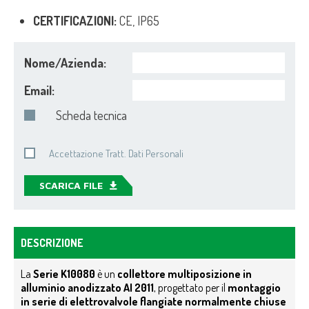
CERTIFICAZIONI:
CE, IP65
Nome/Azienda:
Email:
Scheda tecnica
Accettazione Tratt. Dati Personali
SCARICA FILE
DESCRIZIONE
La
Serie K10080
è un
collettore multiposizione in
alluminio anodizzato AI 2011
, progettato per il
montaggio
in serie di elettrovalvole flangiate normalmente chiuse