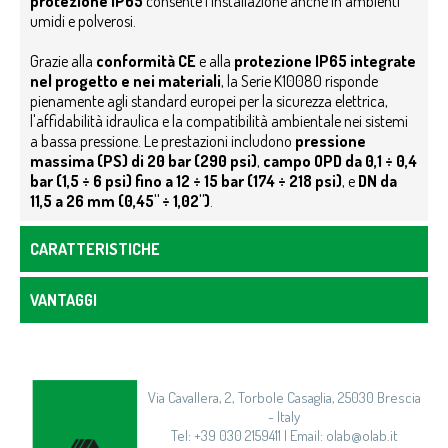
protezione IP65
consente l’installazione anche in ambienti
umidi e polverosi.
Grazie alla
conformità CE
e alla
protezione IP65 integrate
nel progetto e nei materiali
, la Serie K10080 risponde
pienamente agli standard europei per la sicurezza elettrica,
l'affidabilità idraulica e la compatibilità ambientale nei sistemi
a bassa pressione. Le prestazioni includono
pressione
massima (PS) di 20 bar (290 psi)
,
campo OPD da 0,1 ÷ 0,4
bar (1,5 ÷ 6 psi) fino a 12 ÷ 15 bar (174 ÷ 218 psi)
, e
DN da
11,5 a 26 mm (0,45" ÷ 1,02")
.
CARATTERISTICHE
VANTAGGI
Via Cavallera, 2, Torbole Casaglia, 25030 Brescia
- Italy
Tel: +39 030 2159411 | Email: olab@olab.it